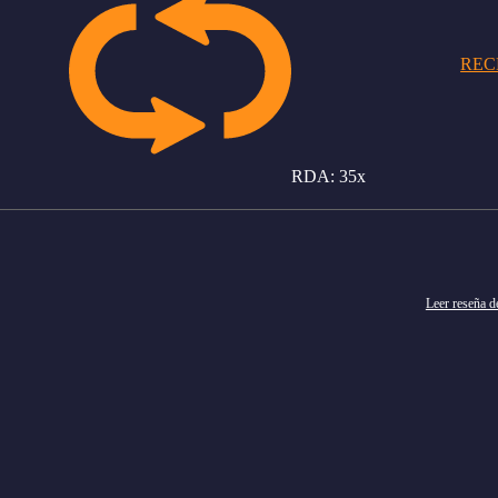
REC
RDA: 35x
Leer reseña d