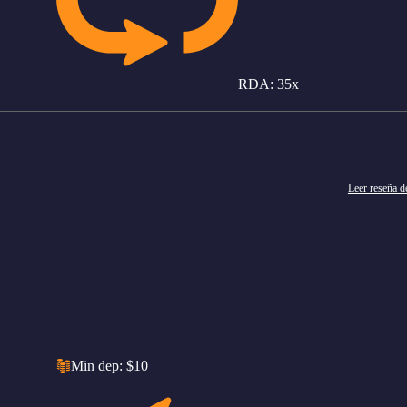
RDA: 35x
Leer reseña d
Min dep: $10