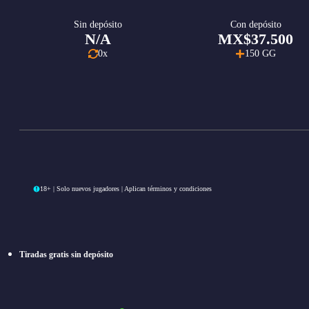
Sin depósito
Con depósito
N/A
MX$37.500
0x
150 GG
18+ | Solo nuevos jugadores | Aplican términos y condiciones
Tiradas gratis sin depósito