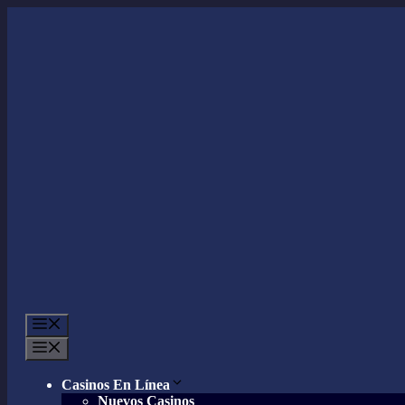
Saltar
al
contenido
Menú
Menú
Casinos En Línea
Nuevos Casinos