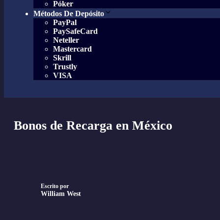
Póker
Métodos De Depósito
PayPal
PaySafeCard
Neteller
Mastercard
Skrill
Trustly
VISA
Bonos de Recarga en México
Escrito por
William West