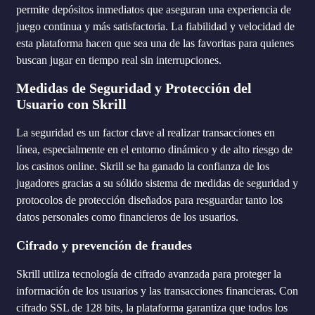
permite depósitos inmediatos que aseguran una experiencia de
juego continua y más satisfactoria. La fiabilidad y velocidad de
esta plataforma hacen que sea una de las favoritas para quienes
buscan jugar en tiempo real sin interrupciones.
Medidas de Seguridad y Protección del
Usuario con Skrill
La seguridad es un factor clave al realizar transacciones en
línea, especialmente en el entorno dinámico y de alto riesgo de
los casinos online. Skrill se ha ganado la confianza de los
jugadores gracias a su sólido sistema de medidas de seguridad y
protocolos de protección diseñados para resguardar tanto los
datos personales como financieros de los usuarios.
Cifrado y prevención de fraudes
Skrill utiliza tecnología de cifrado avanzada para proteger la
información de los usuarios y las transacciones financieras. Con
cifrado SSL de 128 bits, la plataforma garantiza que todos los