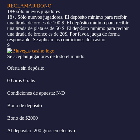
RECLAMAR BONO
18+ sólo nuevos jugadores
18+. Sólo nuevos jugadores. El depósito mínimo para recibir
una tirada de oro es de 100 $. El depósito mínimo para recibir
una tirada de plata es de 50 $. El depósito mínimo para recibir
una tirada de bronce es de 20$. Por favor, juega de forma
responsable. Se aplican las condiciones del casino.
9
Se aceptan jugadores de todo el mundo
Oferta sin depósito
0 Giros Gratis
Condiciones de apuesta: N/D
Bono de depósito
Bono de $2000
Al depositar: 200 giros en efectivo