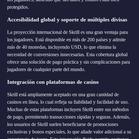
protegidos.
Accesibilidad global y soporte de múltiples divisas
La proyección internacional de Skrill es una gran ventaja para
los jugadores. Está disponible en más de 200 países y admite
más de 40 monedas, incluyendo USD, lo que elimina la
necesidad de conversiones innecesarias. Esta cobertura global
ofrece una solución de pago práctica y sin complicaciones para
jugadores de cualquier parte del mundo.
Integración con plataformas de casino
Skrill está ampliamente aceptado en una gran cantidad de
casinos en línea, lo cual refleja su fiabilidad y facilidad de uso.
Muchas de estas plataformas incluyen Skrill entre sus métodos
de pago, permitiendo transacciones rápidas y seguras. Además,
los usuarios de Skrill suelen beneficiarse de promociones
exclusivas y bonos especiales, lo que añade valor adicional a su