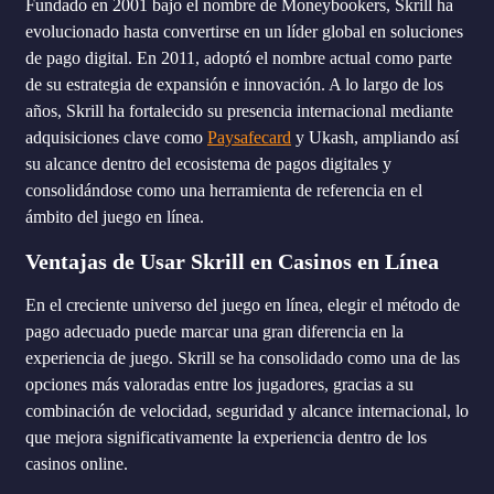
Fundado en 2001 bajo el nombre de Moneybookers, Skrill ha
evolucionado hasta convertirse en un líder global en soluciones
de pago digital. En 2011, adoptó el nombre actual como parte
de su estrategia de expansión e innovación. A lo largo de los
años, Skrill ha fortalecido su presencia internacional mediante
adquisiciones clave como
Paysafecard
y Ukash, ampliando así
su alcance dentro del ecosistema de pagos digitales y
consolidándose como una herramienta de referencia en el
ámbito del juego en línea.
Ventajas de Usar Skrill en Casinos en Línea
En el creciente universo del juego en línea, elegir el método de
pago adecuado puede marcar una gran diferencia en la
experiencia de juego. Skrill se ha consolidado como una de las
opciones más valoradas entre los jugadores, gracias a su
combinación de velocidad, seguridad y alcance internacional, lo
que mejora significativamente la experiencia dentro de los
casinos online.