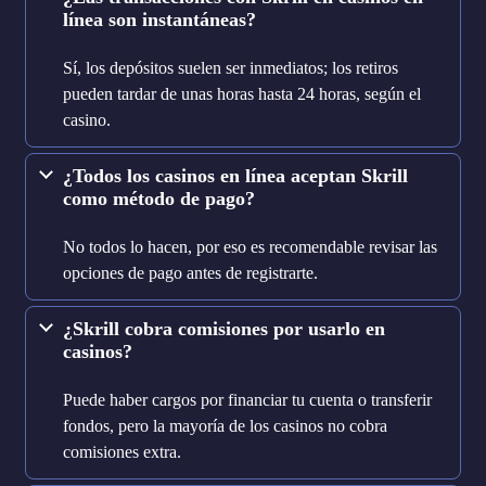
línea son instantáneas?
Sí, los depósitos suelen ser inmediatos; los retiros
pueden tardar de unas horas hasta 24 horas, según el
casino.
¿Todos los casinos en línea aceptan Skrill
como método de pago?
No todos lo hacen, por eso es recomendable revisar las
opciones de pago antes de registrarte.
¿Skrill cobra comisiones por usarlo en
casinos?
Puede haber cargos por financiar tu cuenta o transferir
fondos, pero la mayoría de los casinos no cobra
comisiones extra.