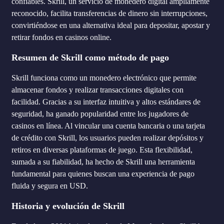
confiables. Skrill, un servicio de monedero digital ampliamente
reconocido, facilita transferencias de dinero sin interrupciones,
convirtiéndose en una alternativa ideal para depositar, apostar y
retirar fondos en casinos online.
Resumen de Skrill como método de pago
Skrill funciona como un monedero electrónico que permite
almacenar fondos y realizar transacciones digitales con
facilidad. Gracias a su interfaz intuitiva y altos estándares de
seguridad, ha ganado popularidad entre los jugadores de
casinos en línea. Al vincular una cuenta bancaria o una tarjeta
de crédito con Skrill, los usuarios pueden realizar depósitos y
retiros en diversas plataformas de juego. Esta flexibilidad,
sumada a su fiabilidad, ha hecho de Skrill una herramienta
fundamental para quienes buscan una experiencia de pago
fluida y segura en USD.
Historia y evolución de Skrill