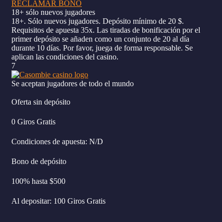
RECLAMAR BONO
18+ sólo nuevos jugadores
18+. Sólo nuevos jugadores. Depósito mínimo de 20 $.
Requisitos de apuesta 35x. Las tiradas de bonificación por el
primer depósito se añaden como un conjunto de 20 al día
durante 10 días. Por favor, juega de forma responsable. Se
aplican las condiciones del casino.
7
Se aceptan jugadores de todo el mundo
Oferta sin depósito
0 Giros Gratis
Condiciones de apuesta: N/D
Bono de depósito
100% hasta $500
Al depositar: 100 Giros Gratis