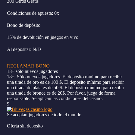
300 Giros Gratis
Condiciones de apuesta: 0x
Bono de depósito
15% de devolución en juegos en vivo
Al depositar: N/D
RECLAMAR BONO
18+ sólo nuevos jugadores
18+. Sólo nuevos jugadores. El depósito mínimo para recibir
una tirada de oro es de 100 $. El depósito mínimo para recibir
una tirada de plata es de 50 $. El depósito mínimo para recibir
una tirada de bronce es de 20$. Por favor, juega de forma
responsable. Se aplican las condiciones del casino.
9
Se aceptan jugadores de todo el mundo
Oferta sin depósito