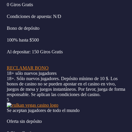
0 Giros Gratis
Condiciones de apuesta: N/D
Bono de depósito
100% hasta $500
Al depositar: 150 Giros Gratis
RECLAMAR BONO
18+ sólo nuevos jugadores
18+. Sólo nuevos jugadores. Depósito mínimo de 10 $. Los
bonos de casino no se pueden apostar en el casino en vivo,
juegos de mesa y juegos instantáneos. Por favor, juega de forma
responsable. Se aplican las condiciones del casino.
5
Se aceptan jugadores de todo el mundo
Oferta sin depósito