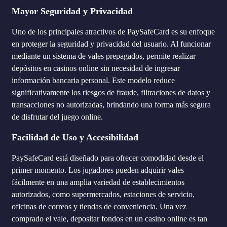
Mayor Seguridad y Privacidad
Uno de los principales atractivos de PaySafeCard es su enfoque
en proteger la seguridad y privacidad del usuario. Al funcionar
mediante un sistema de vales prepagados, permite realizar
depósitos en casinos online sin necesidad de ingresar
información bancaria personal. Este modelo reduce
significativamente los riesgos de fraude, filtraciones de datos y
transacciones no autorizadas, brindando una forma más segura
de disfrutar del juego online.
Facilidad de Uso y Accesibilidad
PaySafeCard está diseñado para ofrecer comodidad desde el
primer momento. Los jugadores pueden adquirir vales
fácilmente en una amplia variedad de establecimientos
autorizados, como supermercados, estaciones de servicio,
oficinas de correos y tiendas de conveniencia. Una vez
comprado el vale, depositar fondos en un casino online es tan