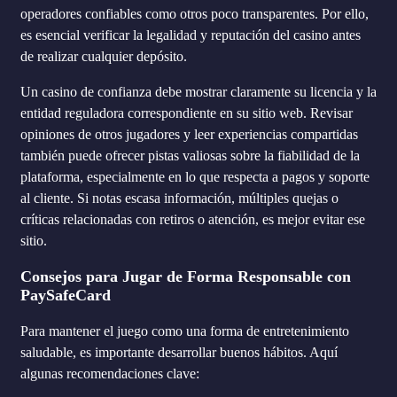
operadores confiables como otros poco transparentes. Por ello,
es esencial verificar la legalidad y reputación del casino antes
de realizar cualquier depósito.
Un casino de confianza debe mostrar claramente su licencia y la
entidad reguladora correspondiente en su sitio web. Revisar
opiniones de otros jugadores y leer experiencias compartidas
también puede ofrecer pistas valiosas sobre la fiabilidad de la
plataforma, especialmente en lo que respecta a pagos y soporte
al cliente. Si notas escasa información, múltiples quejas o
críticas relacionadas con retiros o atención, es mejor evitar ese
sitio.
Consejos para Jugar de Forma Responsable con
PaySafeCard
Para mantener el juego como una forma de entretenimiento
saludable, es importante desarrollar buenos hábitos. Aquí
algunas recomendaciones clave: