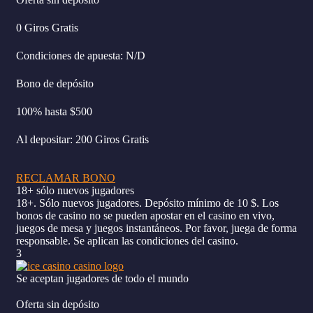
0 Giros Gratis
Condiciones de apuesta: N/D
Bono de depósito
100% hasta $500
Al depositar: 200 Giros Gratis
RECLAMAR BONO
18+ sólo nuevos jugadores
18+. Sólo nuevos jugadores. Depósito mínimo de 10 $. Los
bonos de casino no se pueden apostar en el casino en vivo,
juegos de mesa y juegos instantáneos. Por favor, juega de forma
responsable. Se aplican las condiciones del casino.
3
Se aceptan jugadores de todo el mundo
Oferta sin depósito