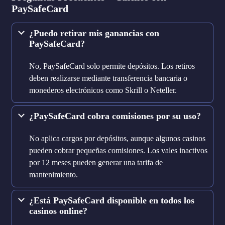
PaySafeCard
¿Puedo retirar mis ganancias con
PaySafeCard?
No, PaySafeCard solo permite depósitos. Los retiros
deben realizarse mediante transferencia bancaria o
monederos electrónicos como Skrill o Neteller.
¿PaySafeCard cobra comisiones por su uso?
No aplica cargos por depósitos, aunque algunos casinos
pueden cobrar pequeñas comisiones. Los vales inactivos
por 12 meses pueden generar una tarifa de
mantenimiento.
¿Está PaySafeCard disponible en todos los
casinos online?