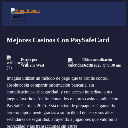
Saltar
al
contenido
Menú
Mejores Casinos Con PaySafeCard
Escrito por
Última actualización
William West
Dic 3, 2025 @ 9:38 am
Imagina utilizar un método de pago que te brinde control
absoluto: sin compartir información bancaria, sin
complicaciones de seguridad, y con acceso inmediato a tus
juegos favoritos. Así funcionan los mejores casinos online con
PaySafeCard en 2025. Esta opción de prepago está ganando
terreno rápidamente gracias a su facilidad de uso y sus altos
estándares de seguridad, atrayendo a jugadores que valoran la
privacidad y las transacciones sin estrés.