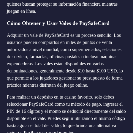
quienes buscan proteger su información financiera mientras
juegan en línea.
Cómo Obtener y Usar Vales de PaySafeCard
Adquirir un vale de PaySafeCard es un proceso sencillo. Los
usuarios pueden comprarlos en miles de puntos de venta
autorizados a nivel mundial, como supermercados, estaciones
de servicio, farmacias, oficinas postales o incluso máquinas
expendedoras. Los vales están disponibles en varias
denominaciones, generalmente desde $10 hasta $100 USD, lo
que permite a los jugadores gestionar su presupuesto de forma
práctica mientras disfrutan del juego online.
Para realizar un depósito en tu casino favorito, solo debes
seleccionar PaySafeCard como tu método de pago, ingresar el
PIN de 16 dígitos y el monto se deducirá directamente del saldo
disponible en el vale. Puedes seguir utilizando el mismo código
hasta agotar el total del saldo, lo que brinda una alternativa
segura y flexible para apostar online.