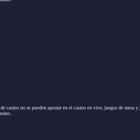
e casino no se pueden apostar en el casino en vivo, juegos de mesa y 
asino.