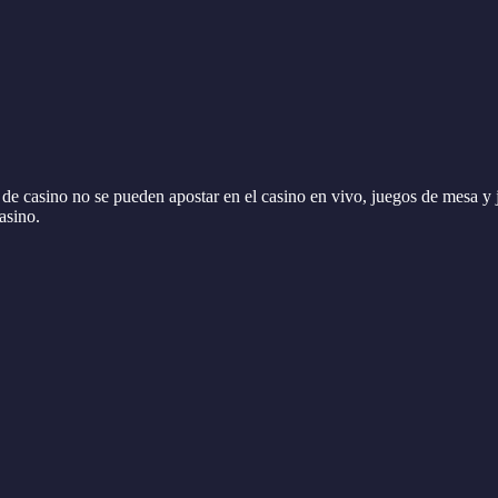
e casino no se pueden apostar en el casino en vivo, juegos de mesa y 
asino.