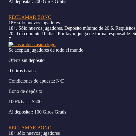
Al depositar: 200 Giros Gratis
RECLAMAR BONO
18+ sólo nuevos jugadores
18+. Sólo nuevos jugadores. Depósito mínimo de 20 $. Requisitos 
20 al día durante 10 días. Por favor, juega de forma responsable. S
7
Se aceptan jugadores de todo el mundo
Oferta sin depósito
0 Giros Gratis
Condiciones de apuesta: N/D
Bono de depósito
100% hasta $500
Al depositar: 100 Giros Gratis
RECLAMAR BONO
18+ sólo nuevos jugadores