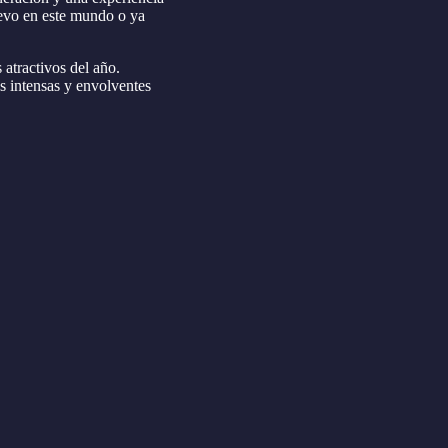
nuevo en este mundo o ya
 atractivos del año.
s intensas y envolventes