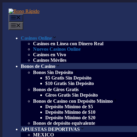
Saltar
al
contenido
Menú
Menú
Casinos Online
Casinos en Línea con Dinero Real
Nuevos Casinos Online
Casinos en Vivo
Casinos Móviles
Bonos de Casino
Bonos Sin Depósito
$5 Gratis Sin Depósito
$10 Gratis Sin Depósito
Bonos de Giros Gratis
Giros Gratis Sin Depósito
Bonos de Casino con Depósito Mínimo
Depósito Mínimo de $5
Depósito Mínimo de $10
Depósito Mínimo de $20
Bonos de depósito equivalente
APUESTAS DEPORTIVAS
MEXICO