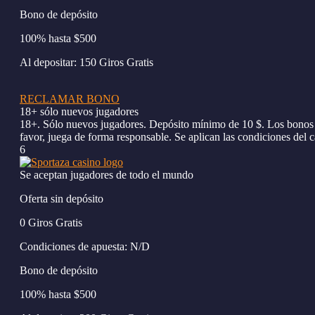
Bono de depósito
100% hasta $500
Al depositar: 150 Giros Gratis
RECLAMAR BONO
18+ sólo nuevos jugadores
18+. Sólo nuevos jugadores. Depósito mínimo de 10 $. Los bonos d
favor, juega de forma responsable. Se aplican las condiciones del c
6
Se aceptan jugadores de todo el mundo
Oferta sin depósito
0 Giros Gratis
Condiciones de apuesta: N/D
Bono de depósito
100% hasta $500