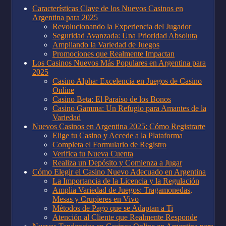
Características Clave de los Nuevos Casinos en
Argentina para 2025
Revolucionando la Experiencia del Jugador
Seguridad Avanzada: Una Prioridad Absoluta
Ampliando la Variedad de Juegos
Promociones que Realmente Impactan
Los Casinos Nuevos Más Populares en Argentina para
2025
Casino Alpha: Excelencia en Juegos de Casino
Online
Casino Beta: El Paraíso de los Bonos
Casino Gamma: Un Refugio para Amantes de la
Variedad
Nuevos Casinos en Argentina 2025: Cómo Registrarte
Elige tu Casino y Accede a la Plataforma
Completa el Formulario de Registro
Verifica tu Nueva Cuenta
Realiza un Depósito y Comienza a Jugar
Cómo Elegir el Casino Nuevo Adecuado en Argentina
La Importancia de la Licencia y la Regulación
Amplia Variedad de Juegos: Tragamonedas,
Mesas y Crupieres en Vivo
Métodos de Pago que se Adaptan a Ti
Atención al Cliente que Realmente Responde