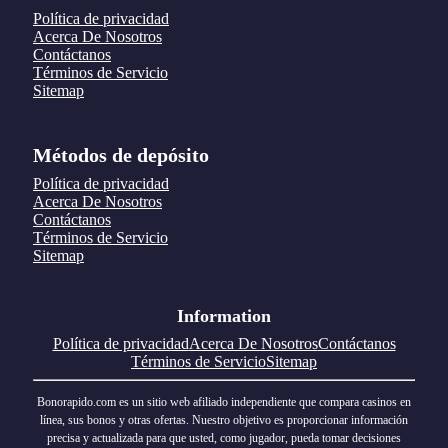
Política de privacidad
Acerca De Nosotros
Contáctanos
Términos de Servicio
Sitemap
Métodos de depósito
Política de privacidad
Acerca De Nosotros
Contáctanos
Términos de Servicio
Sitemap
Information
Política de privacidad
Acerca De Nosotros
Contáctanos
Términos de Servicio
Sitemap
Bonorapido.com es un sitio web afiliado independiente que compara casinos en
línea, sus bonos y otras ofertas. Nuestro objetivo es proporcionar información
precisa y actualizada para que usted, como jugador, pueda tomar decisiones