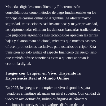
Monedas digitales como Bitcoin y Ethereum están
consolidándose como métodos de pago fundamentales en los
principales casinos online de Argentina. Al ofrecer mayor
seguridad, transacciones casi instantáneas y mayor privacidad,
las criptomonedas eliminan las demoras bancarias tradicionales.
Los jugadores argentinos más tecnológicos aprecian las tarifas
bajas y el anonimato adicional, mientras que muchos casinos
ofrecen promociones exclusivas para usuarios de cripto. Esta
transición no solo agiliza el aspecto financiero del juego, sino
que también ofrece beneficios extra a quienes adoptan la
economía digital.
Juegos con Crupier en Vivo: Trayendo la
Experiencia Real al Mundo Online
En 2025, los juegos con crupier en vivo disponibles para
jugadores argentinos alcanzan un nivel superior. Con calidad de
video en alta definición, múltiples ángulos de cámara y
funciones interactivas, los jugadores disfrutan de una