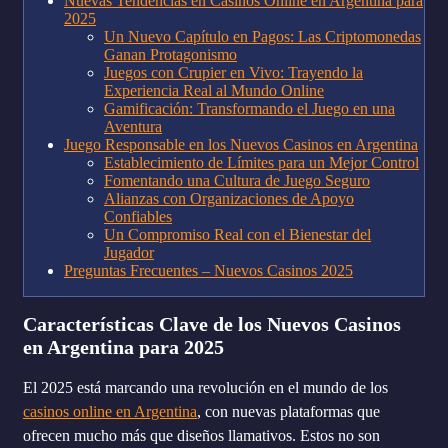
Nuevas Tendencias en Casinos Online en Argentina para
2025
Un Nuevo Capítulo en Pagos: Las Criptomonedas
Ganan Protagonismo
Juegos con Crupier en Vivo: Trayendo la
Experiencia Real al Mundo Online
Gamificación: Transformando el Juego en una
Aventura
Juego Responsable en los Nuevos Casinos en Argentina
Establecimiento de Límites para un Mejor Control
Fomentando una Cultura de Juego Seguro
Alianzas con Organizaciones de Apoyo
Confiables
Un Compromiso Real con el Bienestar del
Jugador
Preguntas Frecuentes – Nuevos Casinos 2025
Características Clave de los Nuevos Casinos
en Argentina para 2025
El 2025 está marcando una revolución en el mundo de los
casinos online en Argentina
, con nuevas plataformas que
ofrecen mucho más que diseños llamativos. Estos no son