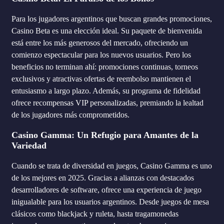
Para los jugadores argentinos que buscan grandes promociones,
Casino Beta es una elección ideal. Su paquete de bienvenida
está entre los más generosos del mercado, ofreciendo un
comienzo espectacular para los nuevos usuarios. Pero los
beneficios no terminan ahí: promociones continuas, torneos
exclusivos y atractivas ofertas de reembolso mantienen el
entusiasmo a largo plazo. Además, su programa de fidelidad
ofrece recompensas VIP personalizadas, premiando la lealtad
de los jugadores más comprometidos.
Casino Gamma: Un Refugio para Amantes de la
Variedad
Cuando se trata de diversidad en juegos, Casino Gamma es uno
de los mejores en 2025. Gracias a alianzas con destacados
desarrolladores de software, ofrece una experiencia de juego
inigualable para los usuarios argentinos. Desde juegos de mesa
clásicos como blackjack y ruleta, hasta tragamonedas