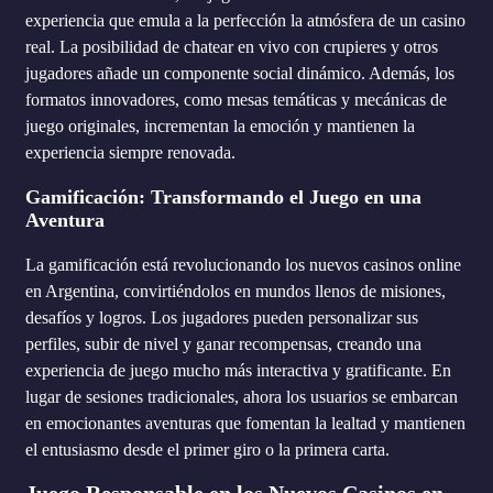
experiencia que emula a la perfección la atmósfera de un casino
real. La posibilidad de chatear en vivo con crupieres y otros
jugadores añade un componente social dinámico. Además, los
formatos innovadores, como mesas temáticas y mecánicas de
juego originales, incrementan la emoción y mantienen la
experiencia siempre renovada.
Gamificación: Transformando el Juego en una
Aventura
La gamificación está revolucionando los nuevos casinos online
en Argentina, convirtiéndolos en mundos llenos de misiones,
desafíos y logros. Los jugadores pueden personalizar sus
perfiles, subir de nivel y ganar recompensas, creando una
experiencia de juego mucho más interactiva y gratificante. En
lugar de sesiones tradicionales, ahora los usuarios se embarcan
en emocionantes aventuras que fomentan la lealtad y mantienen
el entusiasmo desde el primer giro o la primera carta.