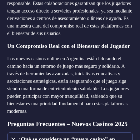
responsable. Estas colaboraciones garantizan que los jugadores
tengan acceso directo a servicios profesionales, ya sea mediante
derivaciones a centros de asesoramiento o líneas de ayuda. Es
una muestra clara del compromiso real de estas plataformas con
el bienestar de sus usuarios.
Un Compromiso Real con el Bienestar del Jugador
Los nuevos casinos online en Argentina están liderando el
camino hacia un entorno de juego más seguro y solidario. A
través de herramientas avanzadas, iniciativas educativas y
asociaciones estratégicas, están asegurando que el juego siga
siendo una forma de entretenimiento saludable. Los jugadores
pueden participar con mayor tranquilidad, sabiendo que su
bienestar es una prioridad fundamental para estas plataformas
modernas.
Preguntas Frecuentes – Nuevos Casinos 2025
¿Qué se considera un “nuevo casino” en