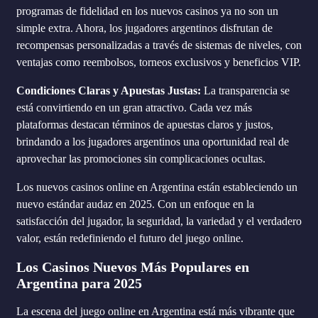
programas de fidelidad en los nuevos casinos ya no son un
simple extra. Ahora, los jugadores argentinos disfrutan de
recompensas personalizadas a través de sistemas de niveles, con
ventajas como reembolsos, torneos exclusivos y beneficios VIP.
Condiciones Claras y Apuestas Justas:
La transparencia se
está convirtiendo en un gran atractivo. Cada vez más
plataformas destacan términos de apuestas claros y justos,
brindando a los jugadores argentinos una oportunidad real de
aprovechar las promociones sin complicaciones ocultas.
Los nuevos casinos online en Argentina están estableciendo un
nuevo estándar audaz en 2025. Con un enfoque en la
satisfacción del jugador, la seguridad, la variedad y el verdadero
valor, están redefiniendo el futuro del juego online.
Los Casinos Nuevos Más Populares en
Argentina para 2025
La escena del juego online en Argentina está más vibrante que