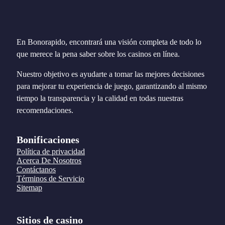
En Bonorapido, encontrará una visión completa de todo lo
que merece la pena saber sobre los casinos en línea.
Nuestro objetivo es ayudarte a tomar las mejores decisiones
para mejorar tu experiencia de juego, garantizando al mismo
tiempo la transparencia y la calidad en todas nuestras
recomendaciones.
Bonificaciones
Política de privacidad
Acerca De Nosotros
Contáctanos
Términos de Servicio
Sitemap
Sitios de casino