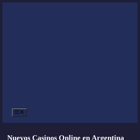
Saltar
al
contenido
Menú
Nuevos Casinos Online en Argentina