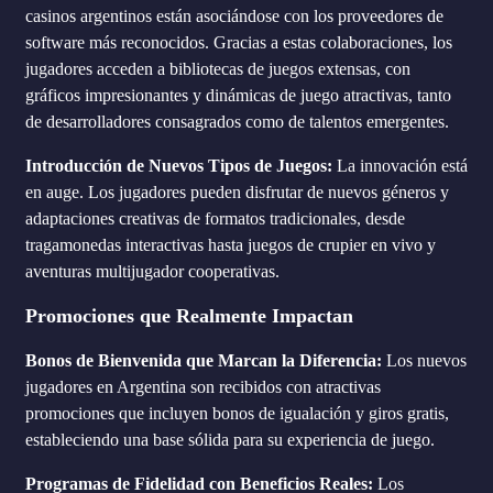
casinos argentinos están asociándose con los proveedores de
software más reconocidos. Gracias a estas colaboraciones, los
jugadores acceden a bibliotecas de juegos extensas, con
gráficos impresionantes y dinámicas de juego atractivas, tanto
de desarrolladores consagrados como de talentos emergentes.
Introducción de Nuevos Tipos de Juegos:
La innovación está
en auge. Los jugadores pueden disfrutar de nuevos géneros y
adaptaciones creativas de formatos tradicionales, desde
tragamonedas interactivas hasta juegos de crupier en vivo y
aventuras multijugador cooperativas.
Promociones que Realmente Impactan
Bonos de Bienvenida que Marcan la Diferencia:
Los nuevos
jugadores en Argentina son recibidos con atractivas
promociones que incluyen bonos de igualación y giros gratis,
estableciendo una base sólida para su experiencia de juego.
Programas de Fidelidad con Beneficios Reales:
Los