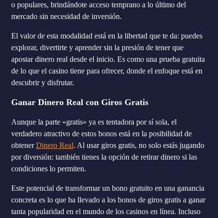
o populares, brindándote acceso temprano a lo último del
mercado sin necesidad de inversión.
El valor de esta modalidad está en la libertad que te da: puedes
explorar, divertirte y aprender sin la presión de tener que
apostar dinero real desde el inicio. Es como una prueba gratuita
de lo que el casino tiene para ofrecer, donde el enfoque está en
descubrir y disfrutar.
Ganar Dinero Real con Giros Gratis
Aunque la parte «gratis» ya es tentadora por sí sola, el
verdadero atractivo de estos bonos está en la posibilidad de
obtener
Dinero Real
. Al usar giros gratis, no solo estás jugando
por diversión: también tienes la opción de retirar dinero si las
condiciones lo permiten.
Este potencial de transformar un bono gratuito en una ganancia
concreta es lo que ha llevado a los bonos de giros gratis a ganar
tanta popularidad en el mundo de los casinos en línea. Incluso