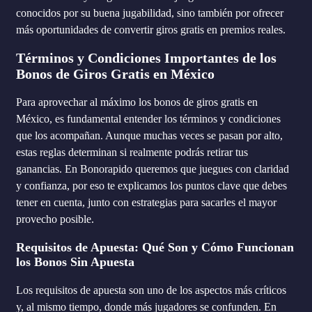
conocidos por su buena jugabilidad, sino también por ofrecer
más oportunidades de convertir giros gratis en premios reales.
Términos y Condiciones Importantes de los
Bonos de Giros Gratis en México
Para aprovechar al máximo los bonos de giros gratis en
México, es fundamental entender los términos y condiciones
que los acompañan. Aunque muchas veces se pasan por alto,
estas reglas determinan si realmente podrás retirar tus
ganancias. En Bonorapido queremos que juegues con claridad
y confianza, por eso te explicamos los puntos clave que debes
tener en cuenta, junto con estrategias para sacarles el mayor
provecho posible.
Requisitos de Apuesta: Qué Son y Cómo Funcionan
los Bonos Sin Apuesta
Los requisitos de apuesta son uno de los aspectos más críticos
y, al mismo tiempo, donde más jugadores se confunden. En