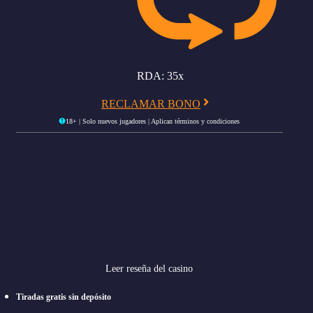
RDA: 35x
RECLAMAR BONO
18+ | Solo nuevos jugadores | Aplican términos y condiciones
Leer reseña del casino
Tiradas gratis sin depósito