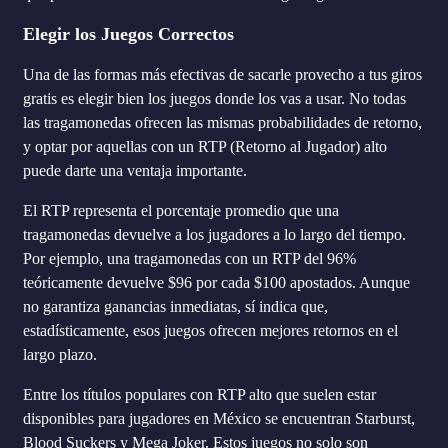
Elegir los Juegos Correctos
Una de las formas más efectivas de sacarle provecho a tus giros
gratis es elegir bien los juegos donde los vas a usar. No todas
las tragamonedas ofrecen las mismas probabilidades de retorno,
y optar por aquellas con un RTP (Retorno al Jugador) alto
puede darte una ventaja importante.
El RTP representa el porcentaje promedio que una
tragamonedas devuelve a los jugadores a lo largo del tiempo.
Por ejemplo, una tragamonedas con un RTP del 96%
teóricamente devuelve $96 por cada $100 apostados. Aunque
no garantiza ganancias inmediatas, sí indica que,
estadísticamente, esos juegos ofrecen mejores retornos en el
largo plazo.
Entre los títulos populares con RTP alto que suelen estar
disponibles para jugadores en México se encuentran Starburst,
Blood Suckers y Mega Joker. Estos juegos no solo son