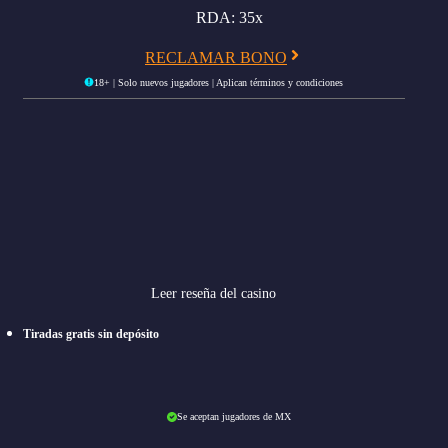
RDA: 35x
RECLAMAR BONO
18+ | Solo nuevos jugadores | Aplican términos y condiciones
Leer reseña del casino
Tiradas gratis sin depósito
Se aceptan jugadores de MX