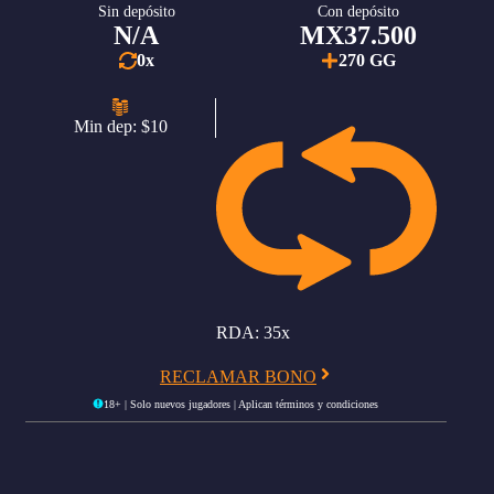
Sin depósito
Con depósito
N/A
MX37.500
0x
270 GG
Min dep: $10
RDA: 35x
RECLAMAR BONO
18+ | Solo nuevos jugadores | Aplican términos y condiciones