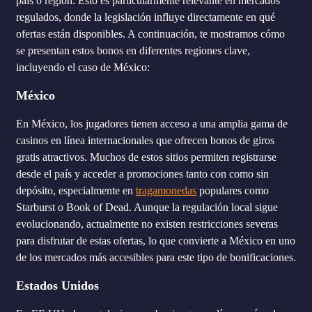
país o región. Esto es particularmente relevante en mercados
regulados, donde la legislación influye directamente en qué
ofertas están disponibles. A continuación, te mostramos cómo
se presentan estos bonos en diferentes regiones clave,
incluyendo el caso de México:
México
En México, los jugadores tienen acceso a una amplia gama de
casinos en línea internacionales que ofrecen bonos de giros
gratis atractivos. Muchos de estos sitios permiten registrarse
desde el país y acceder a promociones tanto con como sin
depósito, especialmente en
tragamonedas
populares como
Starburst o Book of Dead. Aunque la regulación local sigue
evolucionando, actualmente no existen restricciones severas
para disfrutar de estas ofertas, lo que convierte a México en uno
de los mercados más accesibles para este tipo de bonificaciones.
Estados Unidos