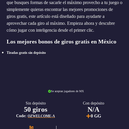
que busques formas de sacarle el máximo provecho a tu juego o
simplemente quieras encontrar las mejores promociones de
giros gratis, este artículo está diseñado para ayudarte a
aprovechar cada giro al máximo. Empieza ahora y descubre
cómo jugar con inteligencia desde el primer clic.
Los mejores bonos de giros gratis en México
Tiradas gratis sin depósito
Se aceptan jugadores de MX
Sin depósito
Con depósito
50 giros
N/A
0 GG
Code:
OZWELCOME-A