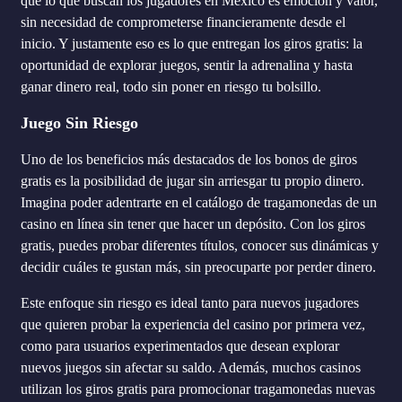
que lo que buscan los jugadores en México es emoción y valor,
sin necesidad de comprometerse financieramente desde el
inicio. Y justamente eso es lo que entregan los giros gratis: la
oportunidad de explorar juegos, sentir la adrenalina y hasta
ganar dinero real, todo sin poner en riesgo tu bolsillo.
Juego Sin Riesgo
Uno de los beneficios más destacados de los bonos de giros
gratis es la posibilidad de jugar sin arriesgar tu propio dinero.
Imagina poder adentrarte en el catálogo de tragamonedas de un
casino en línea sin tener que hacer un depósito. Con los giros
gratis, puedes probar diferentes títulos, conocer sus dinámicas y
decidir cuáles te gustan más, sin preocuparte por perder dinero.
Este enfoque sin riesgo es ideal tanto para nuevos jugadores
que quieren probar la experiencia del casino por primera vez,
como para usuarios experimentados que desean explorar
nuevos juegos sin afectar su saldo. Además, muchos casinos
utilizan los giros gratis para promocionar tragamonedas nuevas