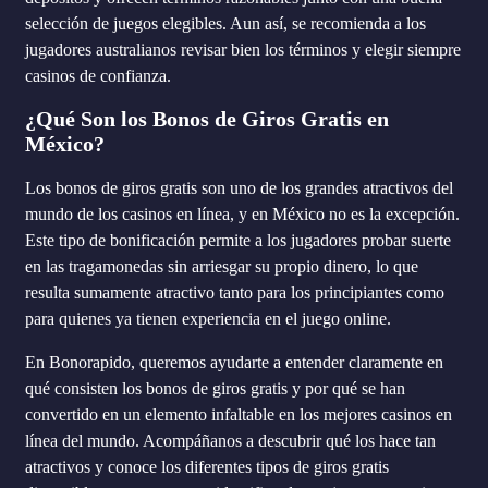
selección de juegos elegibles. Aun así, se recomienda a los
jugadores australianos revisar bien los términos y elegir siempre
casinos de confianza.
¿Qué Son los Bonos de Giros Gratis en
México?
Los bonos de giros gratis son uno de los grandes atractivos del
mundo de los casinos en línea, y en México no es la excepción.
Este tipo de bonificación permite a los jugadores probar suerte
en las tragamonedas sin arriesgar su propio dinero, lo que
resulta sumamente atractivo tanto para los principiantes como
para quienes ya tienen experiencia en el juego online.
En Bonorapido, queremos ayudarte a entender claramente en
qué consisten los bonos de giros gratis y por qué se han
convertido en un elemento infaltable en los mejores casinos en
línea del mundo. Acompáñanos a descubrir qué los hace tan
atractivos y conoce los diferentes tipos de giros gratis