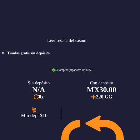
Leer reseña del casino
Tiradas gratis sin depósito
Se aceptan jugadores de MX
Sin depósito
Con depósito
N/A
MX30.
00
0x
220 GG
Min dep: $10