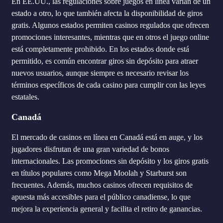
En EE.UU., las regulaciones sobre juegos en línea varían de un
estado a otro, lo que también afecta la disponibilidad de giros
gratis. Algunos estados permiten casinos regulados que ofrecen
promociones interesantes, mientras que en otros el juego online
está completamente prohibido. En los estados donde está
permitido, es común encontrar giros sin depósito para atraer
nuevos usuarios, aunque siempre es necesario revisar los
términos específicos de cada casino para cumplir con las leyes
estatales.
Canadá
El mercado de casinos en línea en Canadá está en auge, y los
jugadores disfrutan de una gran variedad de bonos
internacionales. Las promociones sin depósito y los giros gratis
en títulos populares como Mega Moolah y Starburst son
frecuentes. Además, muchos casinos ofrecen requisitos de
apuesta más accesibles para el público canadiense, lo que
mejora la experiencia general y facilita el retiro de ganancias.