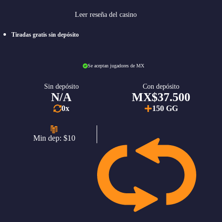
Leer reseña del casino
Tiradas gratis sin depósito
Se aceptan jugadores de MX
Sin depósito
Con depósito
N/A
MX$37.500
0x
150 GG
Min dep: $10