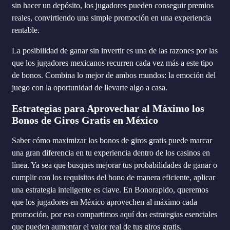
sin hacer un depósito, los jugadores pueden conseguir premios
reales, convirtiendo una simple promoción en una experiencia
rentable.
La posibilidad de ganar sin invertir es una de las razones por las
que los jugadores mexicanos recurren cada vez más a este tipo
de bonos. Combina lo mejor de ambos mundos: la emoción del
juego con la oportunidad de llevarte algo a casa.
Estrategias para Aprovechar al Máximo los
Bonos de Giros Gratis en México
Saber cómo maximizar los bonos de giros gratis puede marcar
una gran diferencia en tu experiencia dentro de los casinos en
línea. Ya sea que busques mejorar tus probabilidades de ganar o
cumplir con los requisitos del bono de manera eficiente, aplicar
una estrategia inteligente es clave. En Bonorapido, queremos
que los jugadores en México aprovechen al máximo cada
promoción, por eso compartimos aquí dos estrategias esenciales
que pueden aumentar el valor real de tus giros gratis.