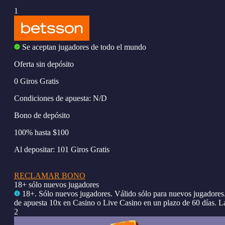
1
Se aceptan jugadores de todo el mundo
Oferta sin depósito
0 Giros Gratis
Condiciones de apuesta: N/D
Bono de depósito
100% hasta $100
Al depositar: 101 Giros Gratis
RECLAMAR BONO
18+ sólo nuevos jugadores
18+. Sólo nuevos jugadores. Válido sólo para nuevos jugadores. 
de apuesta 10x en Casino o Live Casino en un plazo de 60 días. Las
2