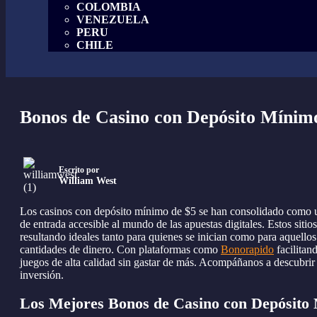
COLOMBIA
VENEZUELA
PERU
CHILE
Bonos de Casino con Depósito Mínim
Escrito por
William West
Los casinos con depósito mínimo de $5 se han consolidado como un
de entrada accesible al mundo de las apuestas digitales. Estos sit
resultando ideales tanto para quienes se inician como para aquell
cantidades de dinero. Con plataformas como
Bonorapido
facilitan
juegos de alta calidad sin gastar de más. Acompáñanos a descubr
inversión.
Los Mejores Bonos de Casino con Depósito 