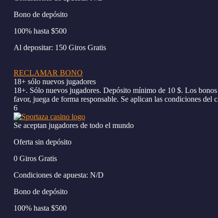
Bono de depósito
100% hasta $500
Al depositar: 150 Giros Gratis
RECLAMAR BONO
18+ sólo nuevos jugadores
18+. Sólo nuevos jugadores. Depósito mínimo de 10 $. Los bonos d
favor, juega de forma responsable. Se aplican las condiciones del c
6
Se aceptan jugadores de todo el mundo
Oferta sin depósito
0 Giros Gratis
Condiciones de apuesta: N/D
Bono de depósito
100% hasta $500