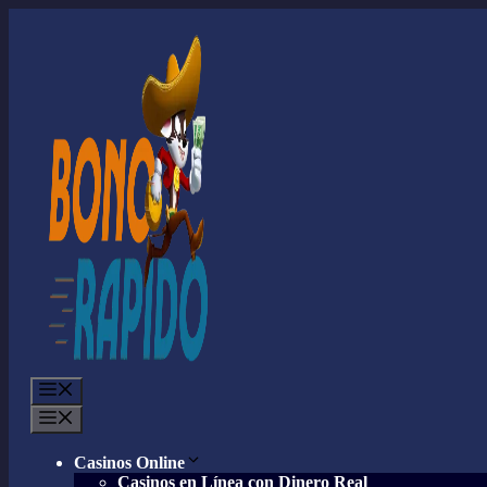
Saltar
al
contenido
Menú
Menú
Casinos Online
Casinos en Línea con Dinero Real