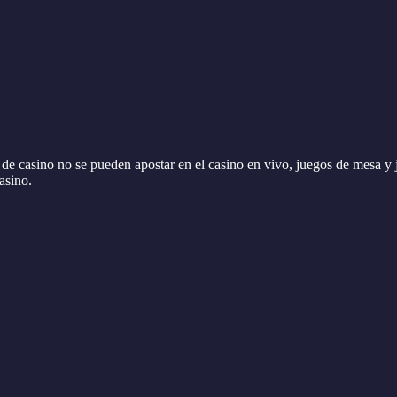
e casino no se pueden apostar en el casino en vivo, juegos de mesa y 
asino.