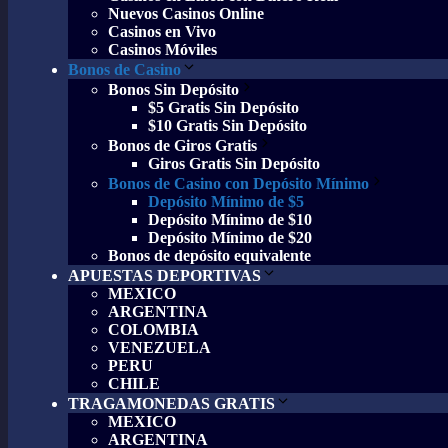
Nuevos Casinos Online
Casinos en Vivo
Casinos Móviles
Bonos de Casino
Bonos Sin Depósito
$5 Gratis Sin Depósito
$10 Gratis Sin Depósito
Bonos de Giros Gratis
Giros Gratis Sin Depósito
Bonos de Casino con Depósito Mínimo
Depósito Mínimo de $5
Depósito Mínimo de $10
Depósito Mínimo de $20
Bonos de depósito equivalente
APUESTAS DEPORTIVAS
MEXICO
ARGENTINA
COLOMBIA
VENEZUELA
PERU
CHILE
TRAGAMONEDAS GRATIS
MEXICO
ARGENTINA