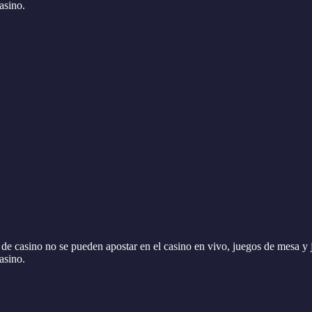
asino.
e casino no se pueden apostar en el casino en vivo, juegos de mesa y 
asino.