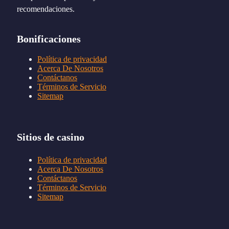
recomendaciones.
Bonificaciones
Política de privacidad
Acerca De Nosotros
Contáctanos
Términos de Servicio
Sitemap
Sitios de casino
Política de privacidad
Acerca De Nosotros
Contáctanos
Términos de Servicio
Sitemap