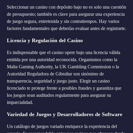
Seleccionar un casino con depósito bajo no es solo una cuestión
de presupuesto; también es clave para asegurar una experiencia
de juego segura, entretenida y sin contratiempos. Hay varios
factores fundamentales que deberías evaluar antes de registrarte.
Licencia y Regulación del Casino
Es indispensable que el casino opere bajo una licencia válida
emitida por una autoridad reconocida. Organismos como la
Malta Gaming Authority, la UK Gambling Commission o la
Autoridad Reguladora de Gibraltar son sinónimo de
transparencia, seguridad y juego justo. Elegir un casino
licenciado te protege frente a posibles fraudes y garantiza que
los juegos sean auditados regularmente para asegurar su
imparcialidad.
Variedad de Juegos y Desarrolladores de Software
Un catálogo de juegos variado enriquece la experiencia del