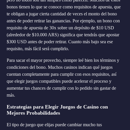
bonos tienen lo que se conoce como requisitos de apuesta, que
te obligan a jugar cierta cantidad de veces el monto del bono
antes de poder retirar las ganancias. Por ejemplo, un bono con
requisito de apuesta de 30x sobre un depósito de $10 USD
(alrededor de $10.000 ARS) significa que tendrás que apostar
$300 USD antes de poder retirar. Cuanto más bajo sea ese
requisito, más fácil será cumplirlo.
Para sacar el mayor provecho, siempre leé bien los términos y
condiciones del bono. Muchos casinos indican qué juegos
cuentan completamente para cumplir con esos requisitos, así
que elegir juegos compatibles puede acelerar el proceso y
aumentar tus chances de cumplir con lo pedido sin gastar de
más.
Estrategias para Elegir Juegos de Casino con
Mejores Probabilidades
El tipo de juego que elijas puede cambiar mucho tus