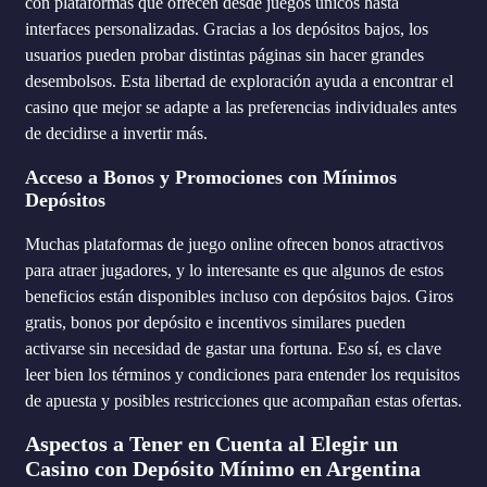
con plataformas que ofrecen desde juegos únicos hasta
interfaces personalizadas. Gracias a los depósitos bajos, los
usuarios pueden probar distintas páginas sin hacer grandes
desembolsos. Esta libertad de exploración ayuda a encontrar el
casino que mejor se adapte a las preferencias individuales antes
de decidirse a invertir más.
Acceso a Bonos y Promociones con Mínimos
Depósitos
Muchas plataformas de juego online ofrecen bonos atractivos
para atraer jugadores, y lo interesante es que algunos de estos
beneficios están disponibles incluso con depósitos bajos. Giros
gratis, bonos por depósito e incentivos similares pueden
activarse sin necesidad de gastar una fortuna. Eso sí, es clave
leer bien los términos y condiciones para entender los requisitos
de apuesta y posibles restricciones que acompañan estas ofertas.
Aspectos a Tener en Cuenta al Elegir un
Casino con Depósito Mínimo en Argentina