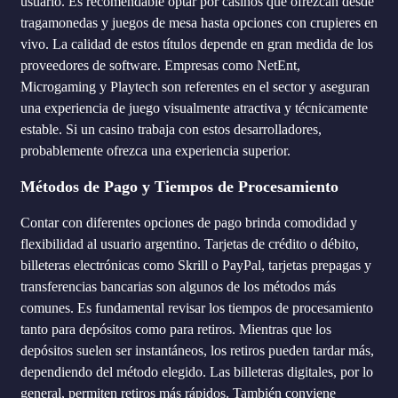
usuario. Es recomendable optar por casinos que ofrezcan desde
tragamonedas y juegos de mesa hasta opciones con crupieres en
vivo. La calidad de estos títulos depende en gran medida de los
proveedores de software. Empresas como NetEnt,
Microgaming y Playtech son referentes en el sector y aseguran
una experiencia de juego visualmente atractiva y técnicamente
estable. Si un casino trabaja con estos desarrolladores,
probablemente ofrezca una experiencia superior.
Métodos de Pago y Tiempos de Procesamiento
Contar con diferentes opciones de pago brinda comodidad y
flexibilidad al usuario argentino. Tarjetas de crédito o débito,
billeteras electrónicas como Skrill o PayPal, tarjetas prepagas y
transferencias bancarias son algunos de los métodos más
comunes. Es fundamental revisar los tiempos de procesamiento
tanto para depósitos como para retiros. Mientras que los
depósitos suelen ser instantáneos, los retiros pueden tardar más,
dependiendo del método elegido. Las billeteras digitales, por lo
general, permiten retiros más rápidos. También conviene