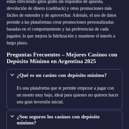
están ofreciendo giros gratis sin requisitos de apuesta,
devolución de dinero (cashback) y otras promociones más
fáciles de entender y de aprovechar. Además, el uso de datos
permite a las plataformas crear promociones personalizadas
basadas en el comportamiento y las preferencias de cada
jugador, lo que mejora la fidelización y mantiene el interés a
largo plazo.
Preguntas Frecuentes – Mejores Casinos con
Depósito Mínimo en Argentina 2025
¿Qué es un casino con depósito mínimo?
Es una plataforma que te permite empezar a jugar con
un monto muy bajo, ideal para quienes no quieren hacer
una gran inversión inicial.
¿Son seguros los casinos con depósito
mínimo?