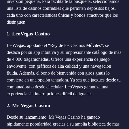
inversión pequeña. Para facilitarte la búsqueda, seleccionamos
una lista de casinos confiables que permiten depósitos bajos,
cada uno con características únicas y bonos atractivos que los
distinguen.
1. LeoVegas Casino
LeoVegas, apodado el “Rey de los Casinos Móviles”, se
destaca por su app intuitiva y su impresionante catálogo de más
de 4.000 tragamonedas. Ofrece una experiencia de juego
envolvente, con gráficos de alta calidad y una navegación
fluida. Además, el bono de bienvenida con giros gratis lo
convierte en una opción tentadora. Ya sea que juegues desde tu
computadora o desde el celular, LeoVegas garantiza una
experiencia sin interrupciones difícil de igualar.
2. Mr Vegas Casino
Desde su lanzamiento, Mr Vegas Casino ha ganado
rápidamente popularidad gracias a su amplia biblioteca de más